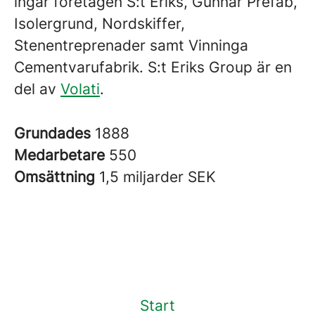
ingår företagen S:t Eriks, Gunnar Prefab,
Isolergrund, Nordskiffer,
Stenentreprenader samt Vinninga
Cementvarufabrik. S:t Eriks Group är en
del av
Volati
.
Grundades
1888
Medarbetare
550
Omsättning
1,5 miljarder SEK
Start