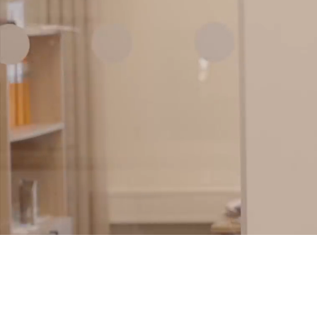
För oss är
och som t
S:t Eriks,
Välkommen