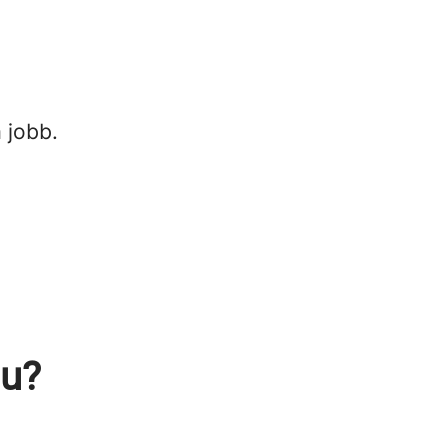
 jobb.
nu?