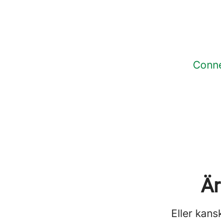
Conn
Är
Eller kans