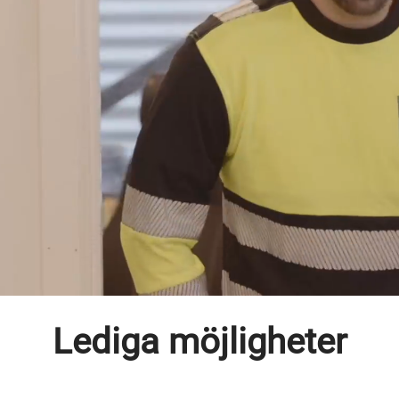
Välkommen till S:t Eriks!
 det viktigt att människor får växa, både som 
eam. Här kan du läsa mer om hur det är att a
 våra karriärvägar samt söka bland våra lediga
 att skapa din unika karriär hos oss!
Lediga möjligheter