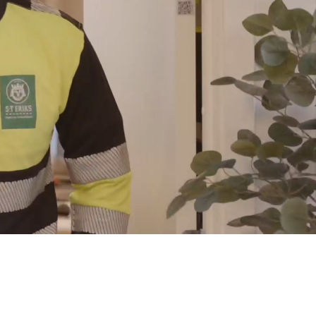
individer
rbeta på
 tjänster.