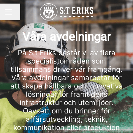
Dela sidan
KARRIÄRMENY
Våra avdelningar
På S:t Eriks består vi av flera
specialistområden som
tillsammans driver vår framgång.
Våra avdelningar samarbetar för
att skapa hållbara och innovativa
lösningar för framtidens
infrastruktur och utemiljöer.
Oavsett om du brinner för
affärsutveckling, teknik,
kommunikation eller produktion