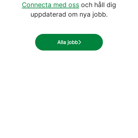
Connecta med oss
och håll dig
uppdaterad om nya jobb.
Alla jobb
Produktion
Försäljning
Marknad & Kommunikation
Ekonomi
Teknik
Inköp & Logistik
IT
HR