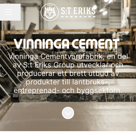
Dela sidan
KARRIÄRMENY
Vinninga Cementvarufabrik, en del
av S:t Eriks Group utvecklar och
producerar ett brett utbud av
produkter till lantbruks-,
entreprenad- och byggsektorn.
Skrolla för mer innehåll