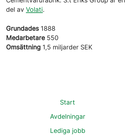
Cementvarufabrik. S:t Eriks Group är en
del av
Volati
.
Grundades
1888
Medarbetare
550
Omsättning
1,5 miljarder SEK
Start
Avdelningar
Lediga jobb