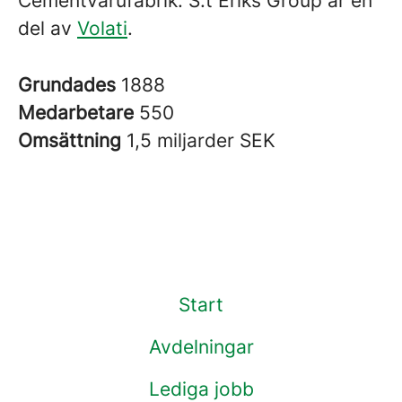
Cementvarufabrik. S:t Eriks Group är en
del av
Volati
.
Grundades
1888
Medarbetare
550
Omsättning
1,5 miljarder SEK
Start
Avdelningar
Lediga jobb